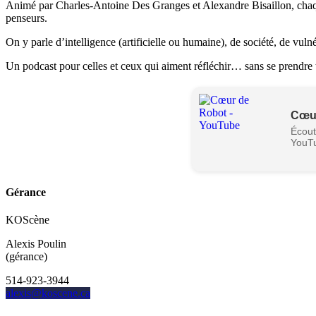
Animé par Charles-Antoine Des Granges et Alexandre Bisaillon, chaque 
penseurs.
On y parle d’intelligence (artificielle ou humaine), de société, de vul
Un podcast pour celles et ceux qui aiment réfléchir… sans se prendre 
Cœur
Écout
YouT
Gérance
KOScène
Alexis Poulin
(gérance)
514-923-3944
alexis@koscene.ca