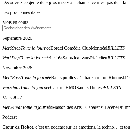
Découvrez ce genre de « gros mec » attachant si ce n’est pas déjà fait,
Les prochaines dates
Mois en cours
Septembre 2026
Mer
09
sep
Toute la journée
Bordel Comédie Club
Montréal
BILLETS
Ven
25
sep
Toute la journée
Le 164
Saint-Jean-sur-Richelieu
BILLETS
Novembre 2026
Mer
18
nov
Toute la journée
Bains publics - Cabaret culturel
Rimouski
C
Ven
20
nov
Toute la journée
Cabaret BMO
Sainte-Thérèse
BILLETS
Mars 2027
Mer
24
mar
Toute la journée
Maison des Arts - Cabaret sur scène
Drumm
Podcast
Cœur de Robot
, c’est un podcast sur les émotions, la techno… et tout